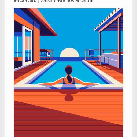
encantan
. ¡Malika Favre nos encanta!