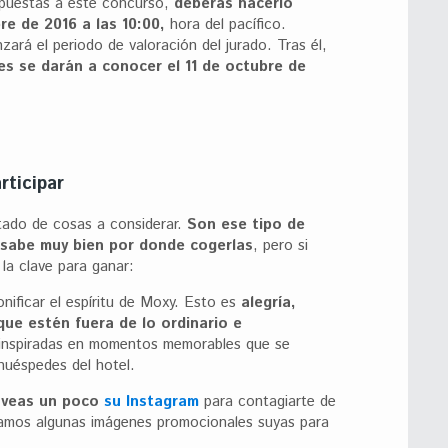
opuestas a este concurso,
deberás hacerlo
e de 2016 a las 10:00,
hora del pacífico.
ará el periodo de valoración del jurado. Tras él,
es se darán a conocer el 11 de octubre de
rticipar
tado de cosas a considerar.
Son ese tipo de
 sabe muy bien por donde cogerlas
, pero si
 la clave para ganar:
nificar el espíritu de Moxy. Esto es
alegría,
que estén fuera de lo ordinario e
 inspiradas en momentos memorables que se
huéspedes del hotel.
 veas un poco
su Instagram
para contagiarte de
ejamos algunas imágenes promocionales suyas para