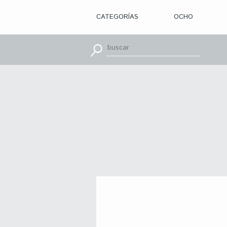
CATEGORÍAS
OCHO
> ILUSTRACIÓN
> DISEÑO
GRÁFICO
> APRENDE
CON
> TIPOGRAFÍA
> EDITORIAL
> BRANDING
> OCHO
> PACKAGING
> SR.
SLEEPLESS
> WEB
> CINE
> VÍDEOS
> MOTION
> CONCURSOS
> TUTORIALES
> RECURSOS
>
DESCUBRIENDO
A
> LIBROS