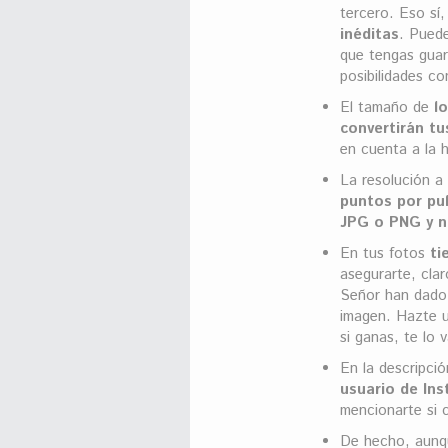
tercero. Eso sí
inéditas
. Puede
que tengas guar
posibilidades con
El tamaño de
l
convertirán t
en cuenta a la 
La resolución a 
puntos por pu
JPG o PNG y n
En tus fotos
ti
asegurarte, clar
Señor han dado 
imagen. Hazte u
si ganas, te lo v
En la descripció
usuario de In
mencionarte si 
De hecho, aunqu