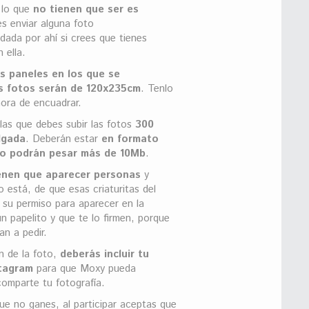
, lo que
no tienen que ser es
s enviar alguna foto
dada por ahí si crees que tienes
 ella.
os paneles en los que se
us fotos serán de 120x235cm
. Tenlo
hora de encuadrar.
las que debes subir las fotos
300
lgada
. Deberán estar
en formato
o podrán pesar más de 10Mb
.
enen que aparecer personas
y
o está, de que esas criaturitas del
su permiso para aparecer en la
n papelito y que te lo firmen, porque
an a pedir.
n de la foto,
d
eberás incluir tu
stagram
para que Moxy pueda
comparte tu fotografía.
e no ganes, al participar aceptas que