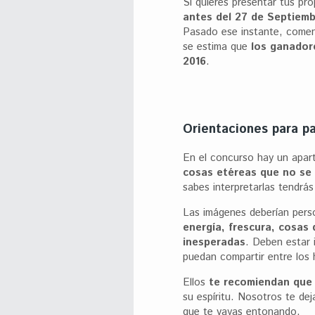
Si quieres presentar tus pr
antes del 27 de Septiembr
Pasado ese instante, comenz
se estima que
los ganador
2016
.
Orientaciones para pa
En el concurso hay un apar
cosas etéreas que no se
sabes interpretarlas tendrás
Las imágenes deberían perso
energía, frescura, cosas 
inesperadas
. Deben estar
puedan compartir entre los 
Ellos
te recomiendan que
su espíritu. Nosotros te d
que te vayas entonando.