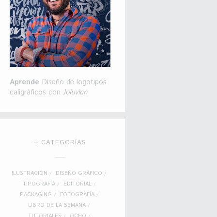
Aprende
Diseño de logotipos
caligráficos con
Joluvian
+ CATEGORÍAS
ILUSTRACIÓN
DISEÑO GRÁFICO
TIPOGRAFÍA
EDITORIAL
PACKAGING
FOTOGRAFÍA
LIBRO DE LA SEMANA
TUTORIALES
OCHO