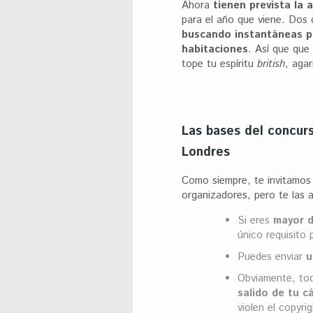
Ahora
tienen prevista la
para el año que viene. Dos d
buscando instantáneas pa
habitaciones
. Así que que 
tope tu espíritu
british
, agar
Las bases del concur
Londres
Como siempre, te invitamos 
organizadores, pero te las 
Si eres
mayor d
único requisito p
Puedes enviar
u
Obviamente, tod
salido de tu c
violen el copyri