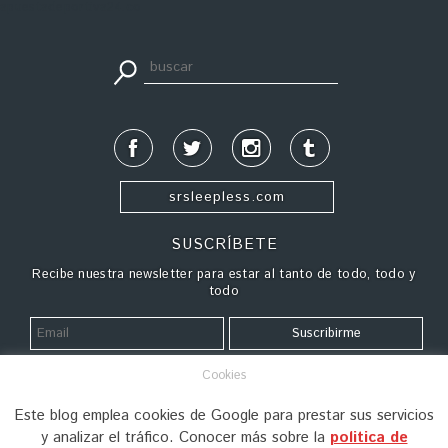
apuestadeportiva24.co
srsleepless.com
SUSCRÍBETE
Recibe nuestra newsletter para estar al tanto de todo, todo y
todo
Cookies
¿QUIÉN VIVE AQUÍ?
Este blog emplea cookies de Google para prestar sus servicios
Detrás de Sleepydays están su creador, Agu Méndez, y sus
y analizar el tráfico. Conocer más sobre la
politica de
fieles escuderas, Anna León y Elena Pérez. Juntos comparten