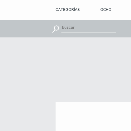
CATEGORÍAS
OCHO
> ILUSTRACIÓN
> DISEÑO
GRÁFICO
> APRENDE
CON
> TIPOGRAFÍA
> EDITORIAL
> BRANDING
> OCHO
> PACKAGING
> SR.
SLEEPLESS
> WEB
> CINE
> VÍDEOS
> MOTION
> CONCURSOS
> TUTORIALES
> RECURSOS
>
DESCUBRIENDO
A
> LIBROS