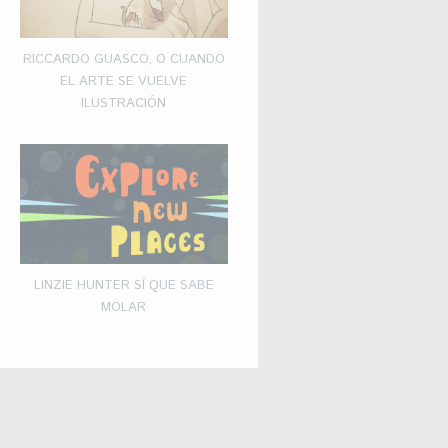
RICCARDO GUASCO, O CUANDO
EL ARTE SE VUELVE
ILUSTRACIÓN
LINZIE HUNTER SÍ QUE SABE
MOLAR