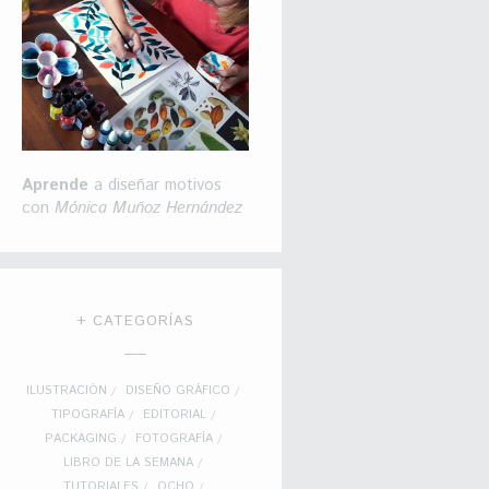
Aprende
a diseñar motivos
con
Mónica Muñoz Hernández
+ CATEGORÍAS
ILUSTRACIÓN
DISEÑO GRÁFICO
TIPOGRAFÍA
EDITORIAL
PACKAGING
FOTOGRAFÍA
LIBRO DE LA SEMANA
TUTORIALES
OCHO