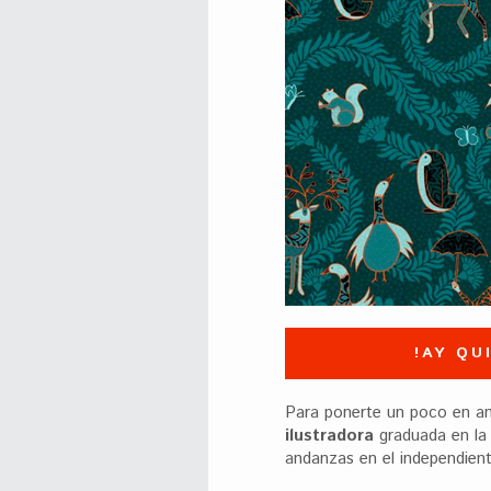
!AY QU
Para ponerte un poco en a
ilustradora
graduada en la
andanzas en el independien