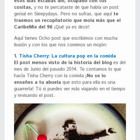
esos días estabas ahí, ocupado con tus
cositas,
y no te percataste de que había un post
genial en Sleepydays. Pero no sufras, que aquí
te
traemos un recopilatorio que mola más que el
CaribeMix del
96
¡Qué ya es decir!
Aquí tienes Ocho post que escribimos con mucha
ilusión y con los que nos comimos un mojón:
1.
Tisha Cherry: La cultura pop en la comida
El post menos visto de la historia del blog
es del
mes de Junio del pasado 2014. Te contamos lo que
hacía Tisha Cherry con la comida ¡
No se lo
enseñes a tu abuela
que esto para ella es una
guarrería! Tú si puedes ver más viajando en el tiempo
y revisando el post.