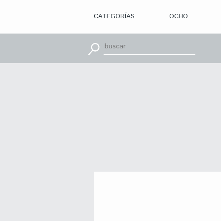
CATEGORÍAS
OCHO
> ILUSTRACIÓN
> DISEÑO
GRÁFICO
> APRENDE
CON
> TIPOGRAFÍA
> EDITORIAL
> BRANDING
> OCHO
> PACKAGING
> SR.
SLEEPLESS
> WEB
> CINE
> VÍDEOS
> MOTION
> CONCURSOS
> TUTORIALES
> RECURSOS
>
DESCUBRIENDO
A
> LIBROS