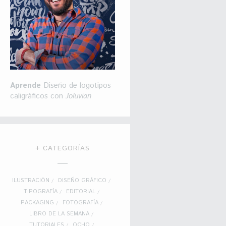
Aprende
Diseño de logotipos
caligráficos con
Joluvian
+ CATEGORÍAS
ILUSTRACIÓN
DISEÑO GRÁFICO
TIPOGRAFÍA
EDITORIAL
PACKAGING
FOTOGRAFÍA
LIBRO DE LA SEMANA
TUTORIALES
OCHO