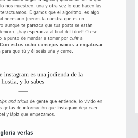
o nos muestren, una y otra vez lo que hacen las
nteractuamos. Digamos que el algoritmo, es algo
al necesario (menos la nuestra que es un
ero aunque te parezca que tus posts se están
emoro, ¡hay esperanza al final del túnel! O eso
do a punto de mandar a tomar por
cul#
a
Con estos ocho consejos vamos a engatusar
m
para que tú y él seáis uña y carne.
e instagram es una jodienda de la
hostia, y lo sabes
tips and tricks
de gente que entiende, lo vivido en
as gotas de información que Instagram deja caer
el y lápiz que empezamos.
gloria verlas