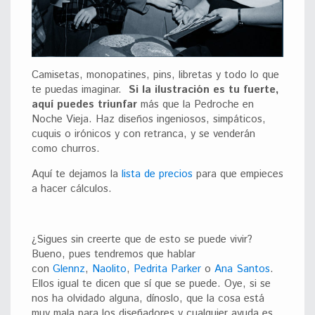
Camisetas, monopatines, pins, libretas y todo lo que
te puedas imaginar.
Si la ilustración es tu fuerte,
aquí puedes triunfar
más que la Pedroche en
Noche Vieja. Haz diseños ingeniosos, simpáticos,
cuquis o irónicos y con retranca, y se venderán
como churros.
Aquí te dejamos la
lista de precios
para que empieces
a hacer cálculos.
¿Sigues sin creerte que de esto se puede vivir?
Bueno, pues tendremos que hablar
con
Glennz
,
Naolito
,
Pedrita Parker
o
Ana Santos
.
Ellos igual te dicen que sí que se puede. Oye, si se
nos ha olvidado alguna, dínoslo, que la cosa está
muy mala para los diseñadores y cualquier ayuda es